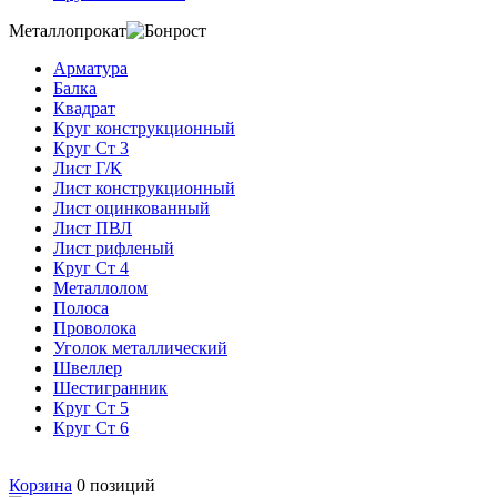
Металлопрокат
Арматура
Балка
Квадрат
Круг конструкционный
Круг Ст 3
Лист Г/К
Лист конструкционный
Лист оцинкованный
Лист ПВЛ
Лист рифленый
Круг Ст 4
Металлолом
Полоса
Проволока
Уголок металлический
Швеллер
Шестигранник
Круг Ст 5
Круг Ст 6
Корзина
0
позиций